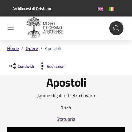
Vai ai contenuti
Vai al footer
Arcidiocesi di Oristano
Home
/
Opere
/
Apostoli
Condividi
Vedi azioni
Apostoli
Jaume Rigalt e Pietro Cavaro
1535
Statuaria