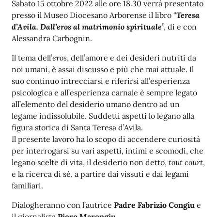
Sabato 15 ottobre 2022 alle ore 18.30 verrà presentato
presso il Museo Diocesano Arborense il libro “
Teresa
d’Avila. Dall’eros al matrimonio spirituale
”, di e con
Alessandra Carbognin.
Il tema dell’
eros
, dell’amore e dei desideri nutriti da
noi umani, è assai discusso e più che mai attuale. Il
suo continuo intrecciarsi e riferirsi all’esperienza
psicologica e all’esperienza carnale è sempre legato
all’elemento del desiderio umano dentro ad un
legame indissolubile. Suddetti aspetti lo legano alla
figura storica di Santa Teresa d’Avila.
Il presente lavoro ha lo scopo di accendere curiosità
per interrogarsi su vari aspetti, intimi e scomodi, che
legano scelte di vita, il desiderio non detto,
tout court
,
e la ricerca di sé, a partire dai vissuti e dai legami
familiari.
Dialogheranno con l’autrice
Padre Fabrizio Congiu
e
il giornalista
Piero Marongiu
.