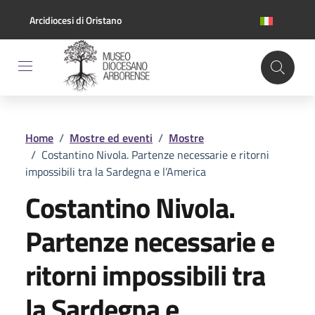
Vai ai contenuti
Vai al footer
Arcidiocesi di Oristano
Home
/
Mostre ed eventi
/
Mostre
/
Costantino Nivola. Partenze necessarie e ritorni
impossibili tra la Sardegna e l’America
Costantino Nivola.
Partenze necessarie e
ritorni impossibili tra
la Sardegna e