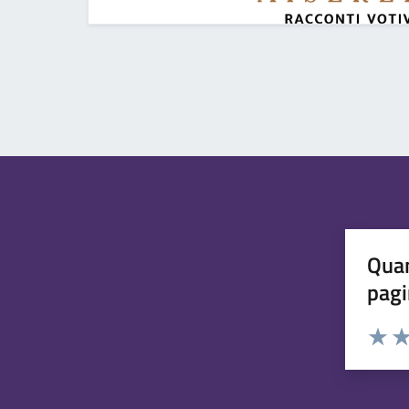
Quan
pagi
Valuta 
Val