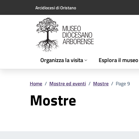
Vai ai contenuti
Vai al footer
Arcidiocesi di Oristano
Organizza la visita
Esplora il museo
Home
/
Mostre ed eventi
/
Mostre
/
Page 9
Mostre