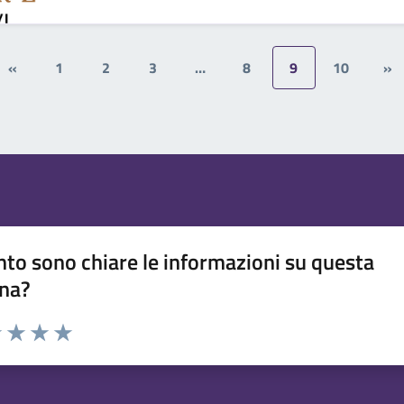
«
1
2
3
…
8
9
10
»
to sono chiare le informazioni su questa
na?
1 stelle su 5
uta 2 stelle su 5
Valuta 3 stelle su 5
Valuta 4 stelle su 5
Valuta 5 stelle su 5